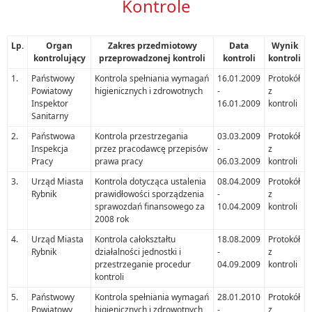
Kontrole
Lp.
Organ
Zakres przedmiotowy
Data
Wynik
kontrolujący
przeprowadzonej kontroli
kontroli
kontroli
1.
Państwowy
Kontrola spełniania wymagań
16.01.2009
Protokół
Powiatowy
higienicznych i zdrowotnych
-
z
Inspektor
16.01.2009
kontroli
Sanitarny
2.
Państwowa
Kontrola przestrzegania
03.03.2009
Protokół
Inspekcja
przez pracodawcę przepisów
-
z
Pracy
prawa pracy
06.03.2009
kontroli
3.
Urząd Miasta
Kontrola dotycząca ustalenia
08.04.2009
Protokół
Rybnik
prawidłowości sporządzenia
-
z
sprawozdań finansowego za
10.04.2009
kontroli
2008 rok
4.
Urząd Miasta
Kontrola całokształtu
18.08.2009
Protokół
Rybnik
działalności jednostki i
-
z
przestrzeganie procedur
04.09.2009
kontroli
kontroli
5.
Państwowy
Kontrola spełniania wymagań
28.01.2010
Protokół
Powiatowy
higienicznych i zdrowotnych
-
z